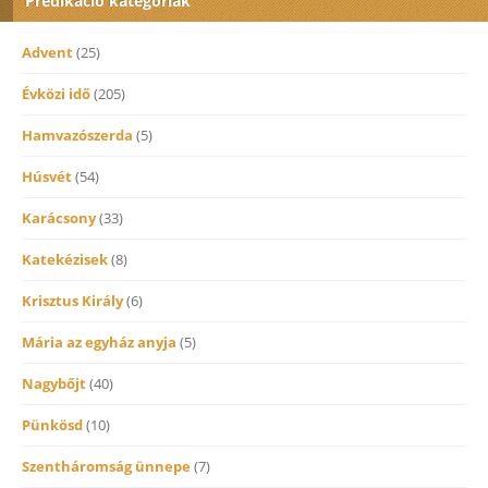
Prédikáció kategóriák
Advent
(25)
Évközi idő
(205)
Hamvazószerda
(5)
Húsvét
(54)
Karácsony
(33)
Katekézisek
(8)
Krisztus Király
(6)
Mária az egyház anyja
(5)
Nagybőjt
(40)
Pünkösd
(10)
Szentháromság ünnepe
(7)