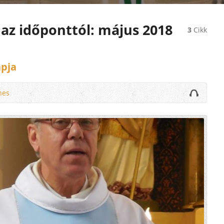
 az időponttól: május 2018
3
Cikk
pja
nes