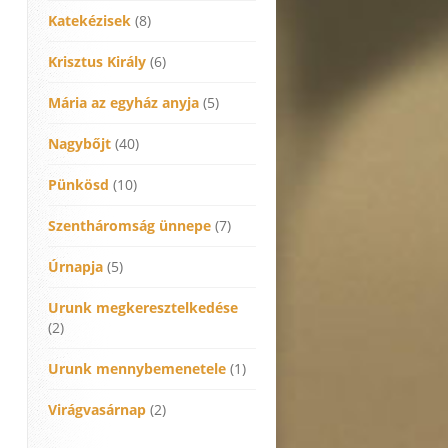
Katekézisek
(8)
Krisztus Király
(6)
Mária az egyház anyja
(5)
Nagybőjt
(40)
Pünkösd
(10)
Szentháromság ünnepe
(7)
Úrnapja
(5)
Urunk megkeresztelkedése
(2)
Urunk mennybemenetele
(1)
Virágvasárnap
(2)