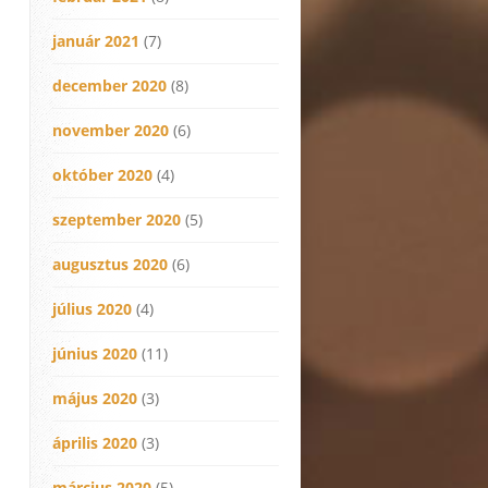
január 2021
(7)
december 2020
(8)
november 2020
(6)
október 2020
(4)
szeptember 2020
(5)
augusztus 2020
(6)
július 2020
(4)
június 2020
(11)
május 2020
(3)
április 2020
(3)
március 2020
(5)