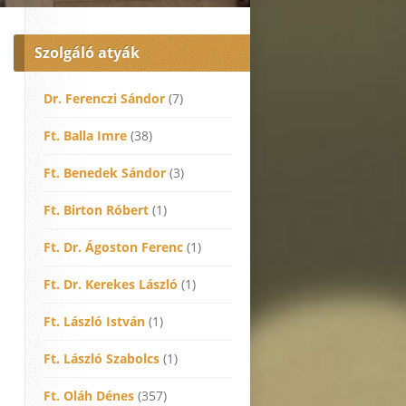
Szolgáló atyák
Dr. Ferenczi Sándor
(7)
Ft. Balla Imre
(38)
Ft. Benedek Sándor
(3)
Ft. Birton Róbert
(1)
Ft. Dr. Ágoston Ferenc
(1)
Ft. Dr. Kerekes László
(1)
Ft. László István
(1)
Ft. László Szabolcs
(1)
Ft. Oláh Dénes
(357)