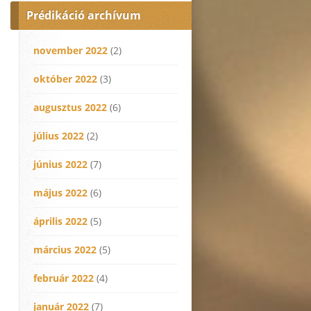
Prédikáció archívum
november 2022
(2)
október 2022
(3)
augusztus 2022
(6)
július 2022
(2)
június 2022
(7)
május 2022
(6)
április 2022
(5)
március 2022
(5)
február 2022
(4)
január 2022
(7)