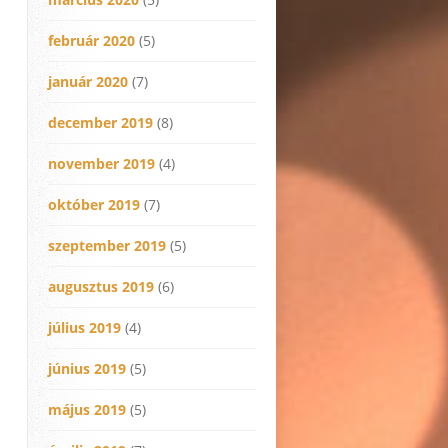
február 2020
(5)
január 2020
(7)
december 2019
(8)
november 2019
(4)
október 2019
(7)
szeptember 2019
(5)
augusztus 2019
(6)
július 2019
(4)
június 2019
(5)
május 2019
(5)