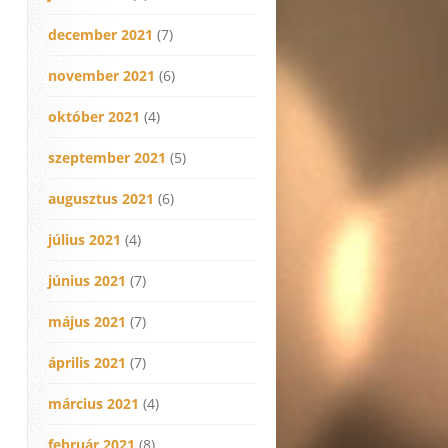
december 2021
(7)
november 2021
(6)
október 2021
(4)
szeptember 2021
(5)
augusztus 2021
(6)
július 2021
(4)
június 2021
(7)
május 2021
(7)
április 2021
(7)
március 2021
(4)
február 2021
(8)