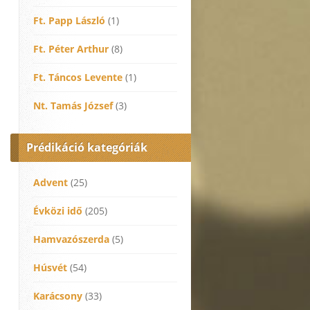
Ft. Papp László
(1)
Ft. Péter Arthur
(8)
Ft. Táncos Levente
(1)
Nt. Tamás József
(3)
Prédikáció kategóriák
Advent
(25)
Évközi idő
(205)
Hamvazószerda
(5)
Húsvét
(54)
Karácsony
(33)