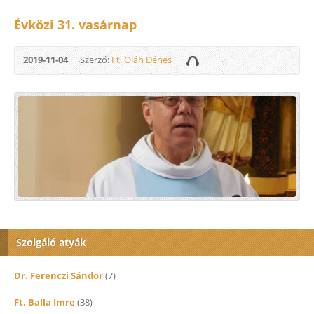
Évközi 31. vasárnap
2019-11-04
Szerző:
Ft. Oláh Dénes
Szolgáló atyák
Dr. Ferenczi Sándor
(7)
Ft. Balla Imre
(38)