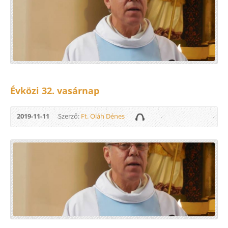
Évközi 32. vasárnap
2019-11-11
Szerző:
Ft. Oláh Dénes