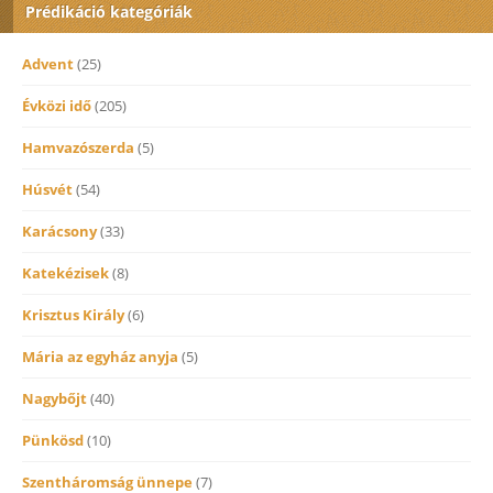
Prédikáció kategóriák
Advent
(25)
Évközi idő
(205)
Hamvazószerda
(5)
Húsvét
(54)
Karácsony
(33)
Katekézisek
(8)
Krisztus Király
(6)
Mária az egyház anyja
(5)
Nagybőjt
(40)
Pünkösd
(10)
Szentháromság ünnepe
(7)