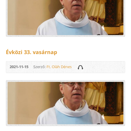
Évközi 33. vasárnap
2021-11-15
Szerző:
Ft. Oláh Dénes