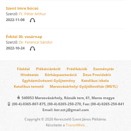
Szent Imre búcsú
Szerző:
Ft. Péter Arthur
2022-11-08
Évközi 30. vasárnap
Szerző:
Dr. Ferenczi Sándor
2022-10-24
Főoldal
Plébániánkról
Prédikációk
Eseménytár
Hitoktatás
Kórházpasztoráció
Deus Providebit
Egyházművészeti Gyűjtemény
Katolikus iskola
Katolikus temető
Marosvásárhelyi Gyűjtőlevéltár (MGYL)
540053 Marosvásárhely, Rózsák tere, 61, Maros megye
(00-4)-0365-807-875, (00-4)-0265-250-270, Fax: (00-4)-0265-250-841
Email: ker.szt.j@gmail.com
Copyright © 2026 Keresztelő Szent János Plébánia.
Készítette a
TranzitWeb
.