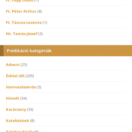
Ft. Péter Arthur
(8)
Ft. Táncos Levente
(1)
Nt. Tamás József
(3)
Prédikáció kategóriák
Advent
(25)
Évközi idő
(205)
Hamvazószerda
(5)
Húsvét
(54)
Karácsony
(33)
Katekézisek
(8)
Krisztus Király
(6)