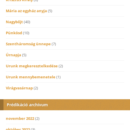
Mária az egyház anyja
(5)
Nagybőjt
(40)
Pünkösd
(10)
Szentháromság ünnepe
(7)
Úrnapja
(5)
Urunk megkeresztelkedése
(2)
Urunk mennybemenetele
(1)
Virágvasárnap
(2)
Prédikáció archívum
november 2022
(2)
október 2022
(3)