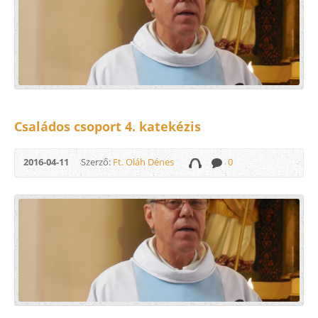
Családos csoport 4. katekézis
2016-04-11
Szerző:
Ft. Oláh Dénes
0