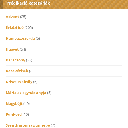
Prédikáció kategóriák
Advent
(25)
Évközi idő
(205)
Hamvazószerda
(5)
Húsvét
(54)
Karácsony
(33)
Katekézisek
(8)
Krisztus Király
(6)
Mária az egyház anyja
(5)
Nagybőjt
(40)
Pünkösd
(10)
Szentháromság ünnepe
(7)