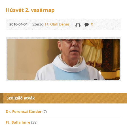
Húsvét 2. vasárnap
2016-04-04
Szerző:
Ft. Oláh Dénes
0
Szolgáló atyák
Dr. Ferenczi Sándor
(7)
Ft. Balla Imre
(38)