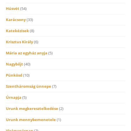
Húsvét
(54)
Karácsony
(33)
Katekézisek
(8)
Krisztus Király
(6)
Mária az egyház anyja
(5)
Nagybőjt
(40)
Pünkösd
(10)
Szentháromság ünnepe
(7)
Úrnapja
(5)
Urunk megkeresztelkedése
(2)
Urunk mennybemenetele
(1)
Virágvasárnap
(2)