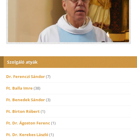
Szolgáló atyák
Dr. Ferenczi Sándor
(7)
Ft. Balla Imre
(38)
Ft. Benedek Sándor
(3)
Ft. Birton Róbert
(1)
Ft. Dr. Ágoston Ferenc
(1)
Ft. Dr. Kerekes László
(1)