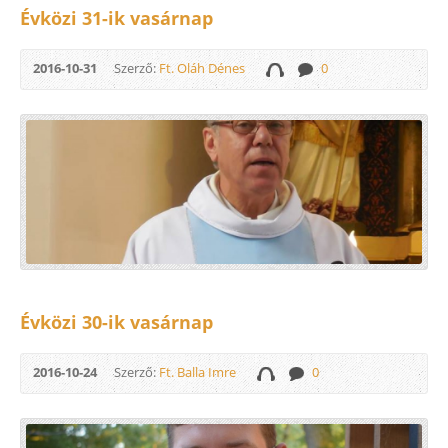
Évközi 31-ik vasárnap
2016-10-31
Szerző:
Ft. Oláh Dénes
0
Évközi 30-ik vasárnap
2016-10-24
Szerző:
Ft. Balla Imre
0