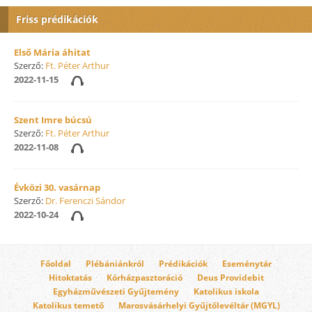
Friss prédikációk
Első Mária áhitat
Szerző:
Ft. Péter Arthur
2022-11-15
Szent Imre búcsú
Szerző:
Ft. Péter Arthur
2022-11-08
Évközi 30. vasárnap
Szerző:
Dr. Ferenczi Sándor
2022-10-24
Főoldal
Plébániánkról
Prédikációk
Eseménytár
Hitoktatás
Kórházpasztoráció
Deus Providebit
Egyházművészeti Gyűjtemény
Katolikus iskola
Katolikus temető
Marosvásárhelyi Gyűjtőlevéltár (MGYL)