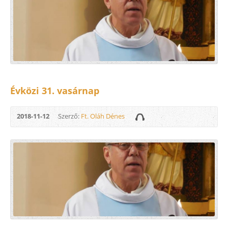
Évközi 31. vasárnap
2018-11-12
Szerző:
Ft. Oláh Dénes