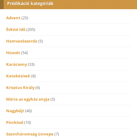
Prédikáció kategóriák
Advent
(25)
Évközi idő
(205)
Hamvazószerda
(5)
Húsvét
(54)
Karácsony
(33)
Katekézisek
(8)
Krisztus Király
(6)
Mária az egyház anyja
(5)
Nagybőjt
(40)
Pünkösd
(10)
Szentháromság ünnepe
(7)