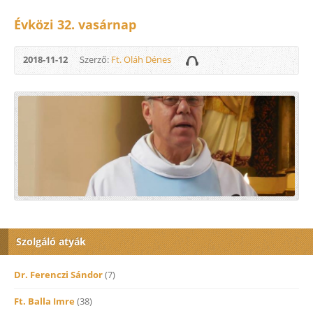
Évközi 32. vasárnap
2018-11-12
Szerző:
Ft. Oláh Dénes
Szolgáló atyák
Dr. Ferenczi Sándor
(7)
Ft. Balla Imre
(38)