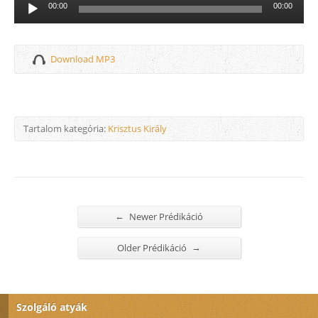
Audió
00:00
00:00
lejátszó
Download MP3
Tartalom kategória:
Krisztus Király
←
Newer Prédikáció
→
Older Prédikáció
Szolgáló atyák