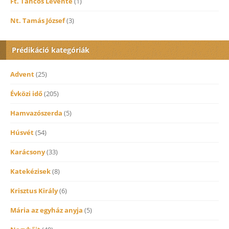
Ft. Táncos Levente
(1)
Nt. Tamás József
(3)
Prédikáció kategóriák
Advent
(25)
Évközi idő
(205)
Hamvazószerda
(5)
Húsvét
(54)
Karácsony
(33)
Katekézisek
(8)
Krisztus Király
(6)
Mária az egyház anyja
(5)