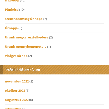
Nagybőjt
(40)
Pünkösd
(10)
Szentháromság ünnepe
(7)
Úrnapja
(5)
Urunk megkeresztelkedése
(2)
Urunk mennybemenetele
(1)
Virágvasárnap
(2)
Prédikáció archívum
november 2022
(2)
október 2022
(3)
augusztus 2022
(6)
július 2022
(2)