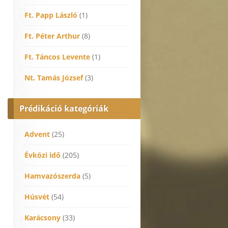
Ft. Papp László
(1)
Ft. Péter Arthur
(8)
Ft. Táncos Levente
(1)
Nt. Tamás József
(3)
Prédikáció kategóriák
Advent
(25)
Évközi idő
(205)
Hamvazószerda
(5)
Húsvét
(54)
Karácsony
(33)