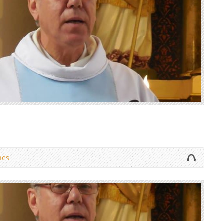
a
nes