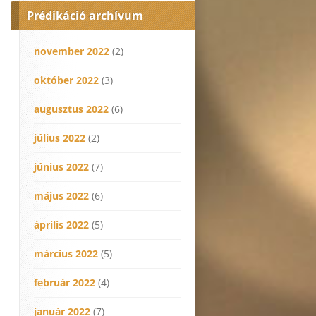
Prédikáció archívum
november 2022
(2)
október 2022
(3)
augusztus 2022
(6)
július 2022
(2)
június 2022
(7)
május 2022
(6)
április 2022
(5)
március 2022
(5)
február 2022
(4)
január 2022
(7)