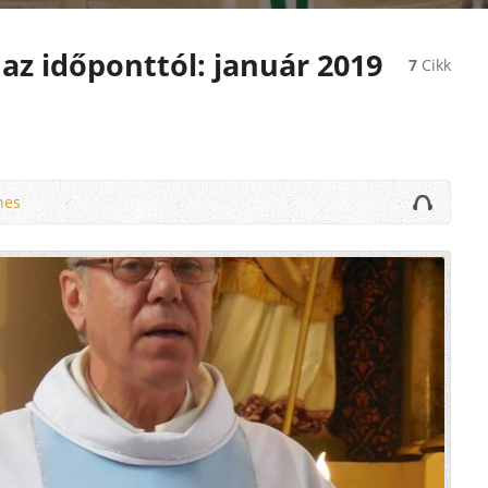
 az időponttól: január 2019
7
Cikk
nes