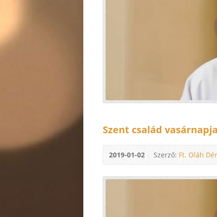
Szent család vasárnapj
2019-01-02
Szerző:
Ft. Oláh Dé