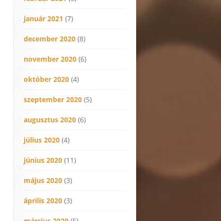
január 2021
(7)
december 2020
(8)
november 2020
(6)
október 2020
(4)
szeptember 2020
(5)
augusztus 2020
(6)
július 2020
(4)
június 2020
(11)
május 2020
(3)
április 2020
(3)
március 2020
(5)