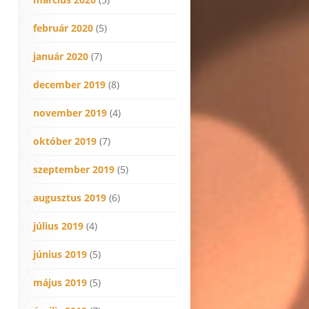
február 2020
(5)
január 2020
(7)
december 2019
(8)
november 2019
(4)
október 2019
(7)
szeptember 2019
(5)
augusztus 2019
(6)
július 2019
(4)
június 2019
(5)
május 2019
(5)