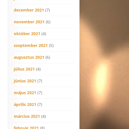
december 2021
(7)
november 2021
(6)
október 2021
(4)
szeptember 2021
(5)
augusztus 2021
(6)
július 2021
(4)
június 2021
(7)
május 2021
(7)
április 2021
(7)
március 2021
(4)
február 2021
(8)