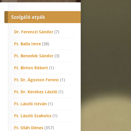
Szolgáló atyák
Dr. Ferenczi Sándor
(7)
Ft. Balla Imre
(38)
Ft. Benedek Sándor
(3)
Ft. Birton Róbert
(1)
Ft. Dr. Ágoston Ferenc
(1)
Ft. Dr. Kerekes László
(1)
Ft. László István
(1)
Ft. László Szabolcs
(1)
Ft. Oláh Dénes
(357)