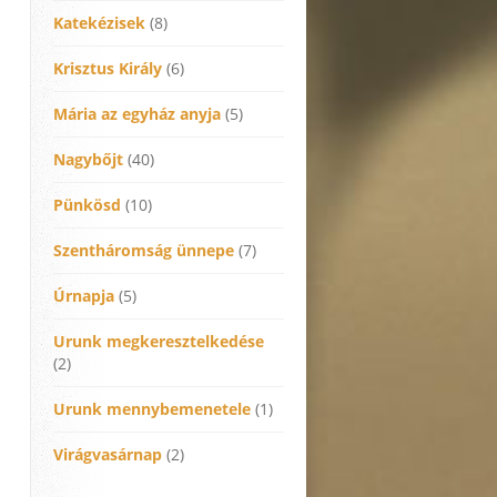
Katekézisek
(8)
Krisztus Király
(6)
Mária az egyház anyja
(5)
Nagybőjt
(40)
Pünkösd
(10)
Szentháromság ünnepe
(7)
Úrnapja
(5)
Urunk megkeresztelkedése
(2)
Urunk mennybemenetele
(1)
Virágvasárnap
(2)