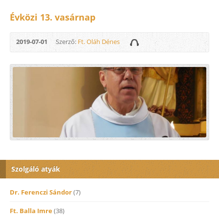
Évközi 13. vasárnap
2019-07-01
Szerző:
Ft. Oláh Dénes
Szolgáló atyák
Dr. Ferenczi Sándor
(7)
Ft. Balla Imre
(38)