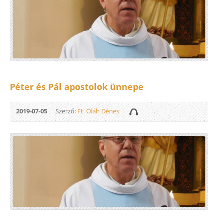
Péter és Pál apostolok ünnepe
2019-07-05
Szerző:
Ft. Oláh Dénes