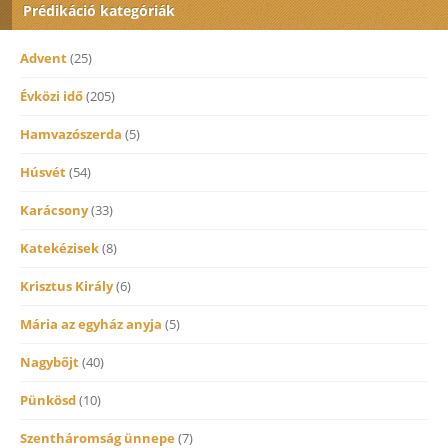
Prédikáció kategóriák
Advent
(25)
Évközi idő
(205)
Hamvazószerda
(5)
Húsvét
(54)
Karácsony
(33)
Katekézisek
(8)
Krisztus Király
(6)
Mária az egyház anyja
(5)
Nagybőjt
(40)
Pünkösd
(10)
Szentháromság ünnepe
(7)