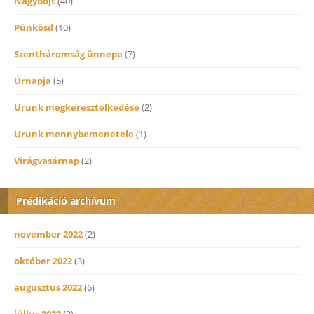
Nagybőjt
(40)
Pünkösd
(10)
Szentháromság ünnepe
(7)
Úrnapja
(5)
Urunk megkeresztelkedése
(2)
Urunk mennybemenetele
(1)
Virágvasárnap
(2)
Prédikáció archívum
november 2022
(2)
október 2022
(3)
augusztus 2022
(6)
július 2022
(2)