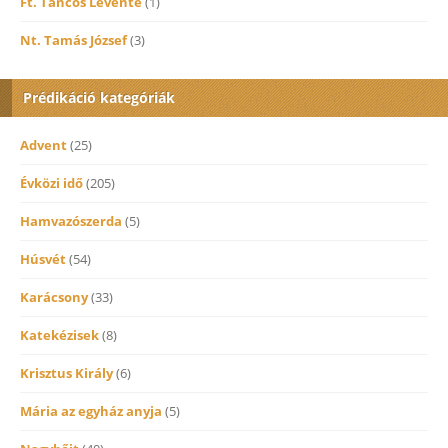
Ft. Táncos Levente
(1)
Nt. Tamás József
(3)
Prédikáció kategóriák
Advent
(25)
Évközi idő
(205)
Hamvazószerda
(5)
Húsvét
(54)
Karácsony
(33)
Katekézisek
(8)
Krisztus Király
(6)
Mária az egyház anyja
(5)