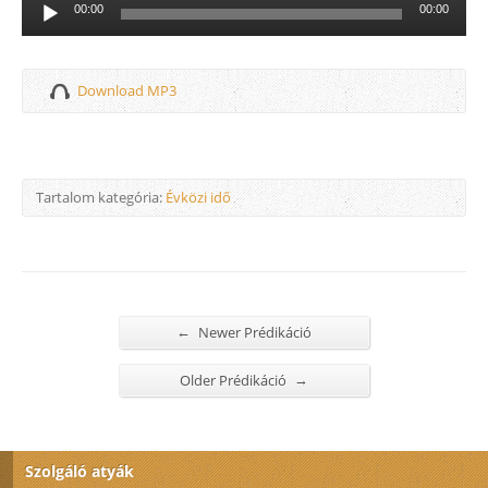
Audió
00:00
00:00
lejátszó
Download MP3
Tartalom kategória:
Évközi idő
←
Newer Prédikáció
→
Older Prédikáció
Szolgáló atyák