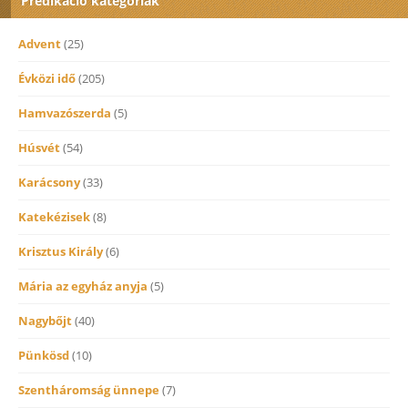
Prédikáció kategóriák
Advent
(25)
Évközi idő
(205)
Hamvazószerda
(5)
Húsvét
(54)
Karácsony
(33)
Katekézisek
(8)
Krisztus Király
(6)
Mária az egyház anyja
(5)
Nagybőjt
(40)
Pünkösd
(10)
Szentháromság ünnepe
(7)