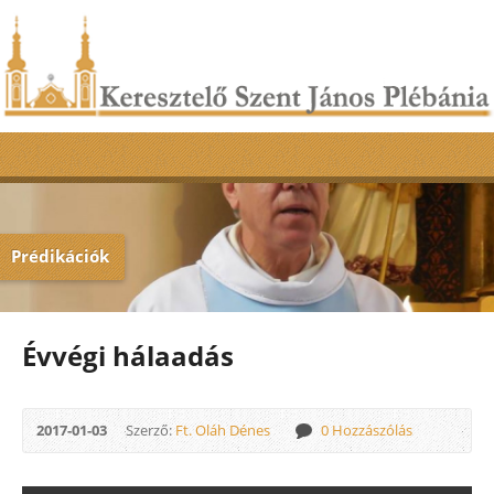
Prédikációk
Évvégi hálaadás
2017-01-03
Szerző:
Ft. Oláh Dénes
0 Hozzászólás