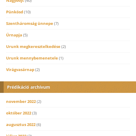
Nagybőjt
(40)
Pünkösd
(10)
Szentháromság ünnepe
(7)
Úrnapja
(5)
Urunk megkeresztelkedése
(2)
Urunk mennybemenetele
(1)
Virágvasárnap
(2)
Prédikáció archívum
november 2022
(2)
október 2022
(3)
augusztus 2022
(6)
július 2022
(2)