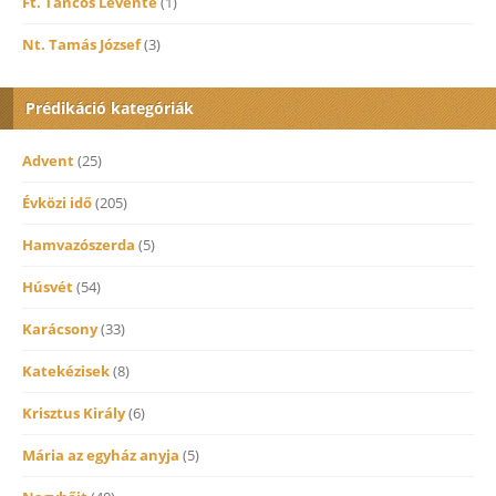
Ft. Táncos Levente
(1)
Nt. Tamás József
(3)
Prédikáció kategóriák
Advent
(25)
Évközi idő
(205)
Hamvazószerda
(5)
Húsvét
(54)
Karácsony
(33)
Katekézisek
(8)
Krisztus Király
(6)
Mária az egyház anyja
(5)