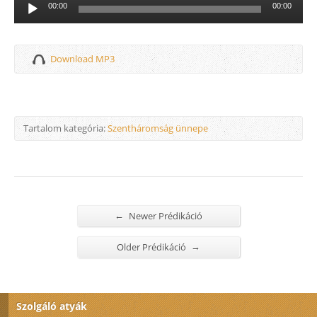
Audió
00:00
00:00
lejátszó
Download MP3
Tartalom kategória:
Szentháromság ünnepe
←
Newer Prédikáció
→
Older Prédikáció
Szolgáló atyák