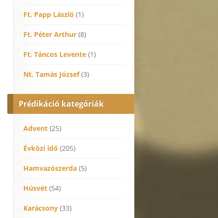
Ft. Papp László
(1)
Ft. Péter Arthur
(8)
Ft. Táncos Levente
(1)
Nt. Tamás József
(3)
Prédikáció kategóriák
Advent
(25)
Évközi idő
(205)
Hamvazószerda
(5)
Húsvét
(54)
Karácsony
(33)