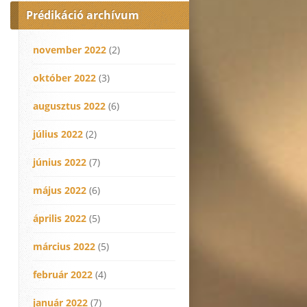
Prédikáció archívum
november 2022
(2)
október 2022
(3)
augusztus 2022
(6)
július 2022
(2)
június 2022
(7)
május 2022
(6)
április 2022
(5)
március 2022
(5)
február 2022
(4)
január 2022
(7)