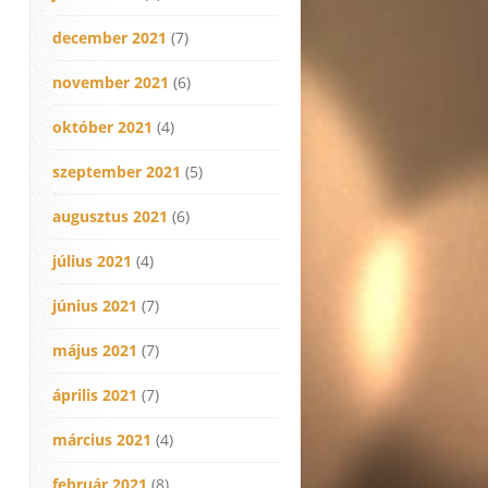
december 2021
(7)
november 2021
(6)
október 2021
(4)
szeptember 2021
(5)
augusztus 2021
(6)
július 2021
(4)
június 2021
(7)
május 2021
(7)
április 2021
(7)
március 2021
(4)
február 2021
(8)