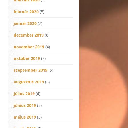
február 2020
(5)
január 2020
(7)
december 2019
(8)
november 2019
(4)
október 2019
(7)
szeptember 2019
(5)
augusztus 2019
(6)
július 2019
(4)
június 2019
(5)
május 2019
(5)