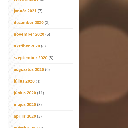
január 2021
(7)
december 2020
(8)
november 2020
(6)
október 2020
(4)
szeptember 2020
(5)
augusztus 2020
(6)
július 2020
(4)
június 2020
(11)
május 2020
(3)
április 2020
(3)
március 2020
(5)