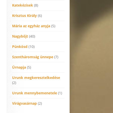
Katekézisek
(8)
Krisztus Király
(6)
Mária az egyház anyja
(5)
Nagybőjt
(40)
Pünkösd
(10)
Szentháromság ünnepe
(7)
Úrnapja
(5)
Urunk megkeresztelkedése
(2)
Urunk mennybemenetele
(1)
Virágvasárnap
(2)