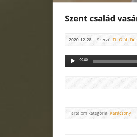
Szent család vas
2020-12-28
Szerző:
Ft. Oláh Dé
Audió
00:00
lejátszó
Tartalom kategória:
Karácsony