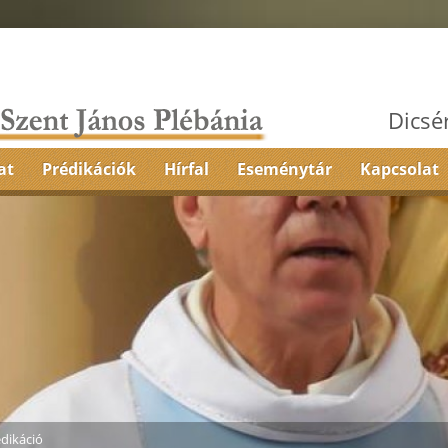
Dicsé
at
Prédikációk
Hírfal
Eseménytár
Kapcsolat
dikáció