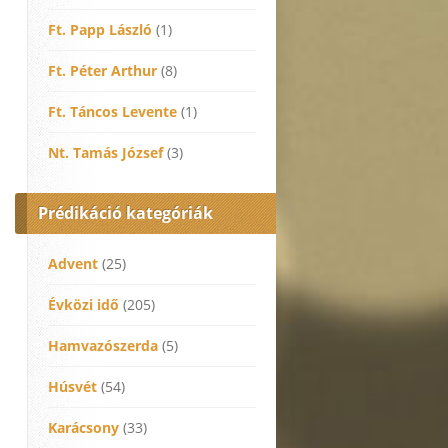
Ft. Papp László
(1)
Ft. Péter Arthur
(8)
Ft. Táncos Levente
(1)
Nt. Tamás József
(3)
Prédikáció kategóriák
Advent
(25)
Évközi idő
(205)
Hamvazószerda
(5)
Húsvét
(54)
Karácsony
(33)