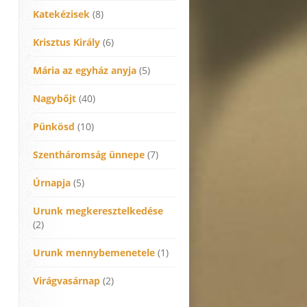
Katekézisek
(8)
Krisztus Király
(6)
Mária az egyház anyja
(5)
Nagybőjt
(40)
Pünkösd
(10)
Szentháromság ünnepe
(7)
Úrnapja
(5)
Urunk megkeresztelkedése
(2)
Urunk mennybemenetele
(1)
Virágvasárnap
(2)