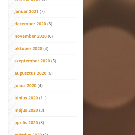
január 2021
(7)
december 2020
(8)
november 2020
(6)
október 2020
(4)
szeptember 2020
(5)
augusztus 2020
(6)
július 2020
(4)
június 2020
(11)
május 2020
(3)
április 2020
(3)
március 2020
(5)