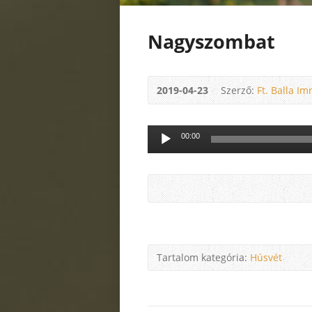
Nagyszombat
2019-04-23
Szerző:
Ft. Balla Im
Audió
00:00
lejátszó
Tartalom kategória:
Húsvét