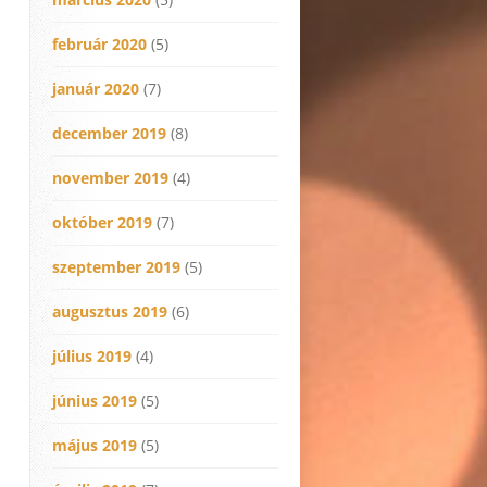
február 2020
(5)
január 2020
(7)
december 2019
(8)
november 2019
(4)
október 2019
(7)
szeptember 2019
(5)
augusztus 2019
(6)
július 2019
(4)
június 2019
(5)
május 2019
(5)