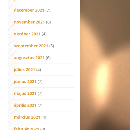
december 2021
(7)
november 2021
(6)
október 2021
(4)
szeptember 2021
(5)
augusztus 2021
(6)
július 2021
(4)
június 2021
(7)
május 2021
(7)
április 2021
(7)
március 2021
(4)
február 2021
(8)