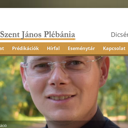
Dicsé
at
Prédikációk
Hírfal
Eseménytár
Kapcsolat
áció