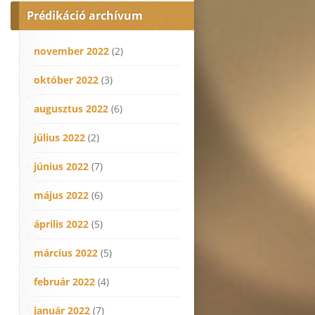
Prédikáció archívum
november 2022
(2)
október 2022
(3)
augusztus 2022
(6)
július 2022
(2)
június 2022
(7)
május 2022
(6)
április 2022
(5)
március 2022
(5)
február 2022
(4)
január 2022
(7)