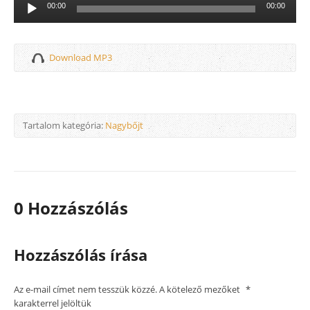
Audió
00:00
00:00
lejátszó
Download MP3
Tartalom kategória:
Nagybőjt
0 Hozzászólás
Hozzászólás írása
Az e-mail címet nem tesszük közzé.
A kötelező mezőket
*
karakterrel jelöltük