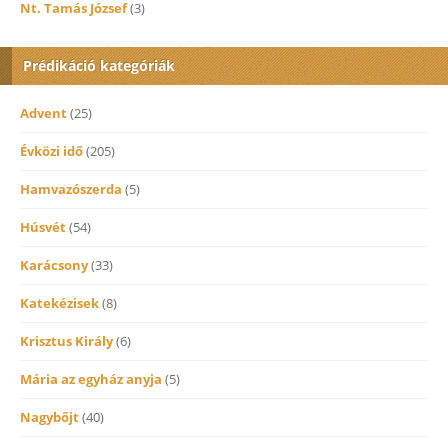
Nt. Tamás József
(3)
Prédikáció kategóriák
Advent
(25)
Évközi idő
(205)
Hamvazószerda
(5)
Húsvét
(54)
Karácsony
(33)
Katekézisek
(8)
Krisztus Király
(6)
Mária az egyház anyja
(5)
Nagybőjt
(40)