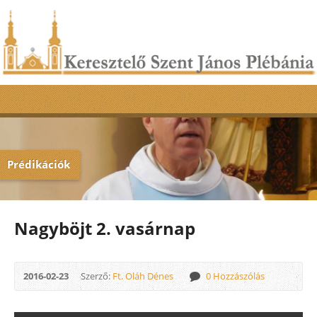
Prédikációk
Nagyböjt 2. vasárnap
2016-02-23
Szerző:
Ft. Oláh Dénes
0 Hozzászólás