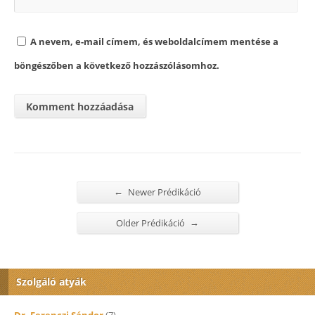
A nevem, e-mail címem, és weboldalcímem mentése a
böngészőben a következő hozzászólásomhoz.
←
Newer Prédikáció
→
Older Prédikáció
Szolgáló atyák
Dr. Ferenczi Sándor
(7)