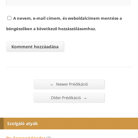
A nevem, e-mail címem, és weboldalcímem mentése a
böngészőben a következő hozzászólásomhoz.
←
Newer Prédikáció
→
Older Prédikáció
Szolgáló atyák
Dr. Ferenczi Sándor
(7)