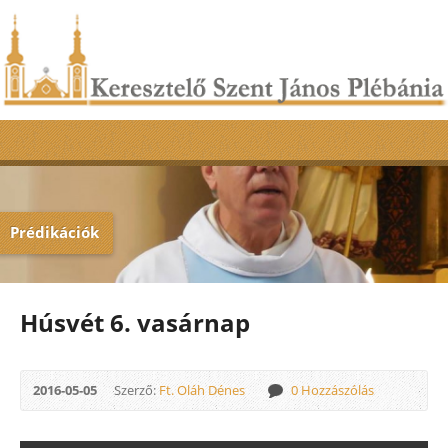
Prédikációk
Húsvét 6. vasárnap
2016-05-05
Szerző:
Ft. Oláh Dénes
0 Hozzászólás