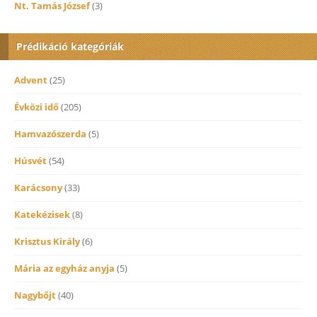
Nt. Tamás József
(3)
Prédikáció kategóriák
Advent
(25)
Évközi idő
(205)
Hamvazószerda
(5)
Húsvét
(54)
Karácsony
(33)
Katekézisek
(8)
Krisztus Király
(6)
Mária az egyház anyja
(5)
Nagybőjt
(40)