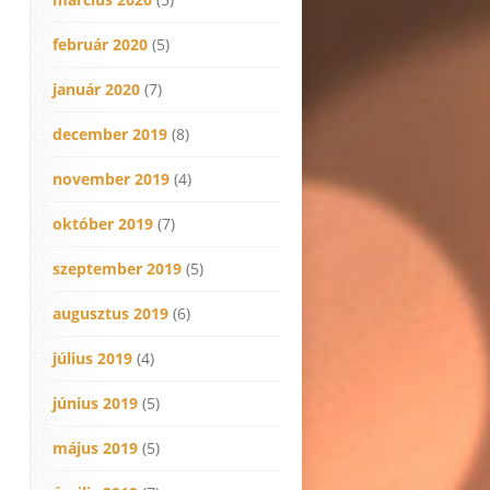
február 2020
(5)
január 2020
(7)
december 2019
(8)
november 2019
(4)
október 2019
(7)
szeptember 2019
(5)
augusztus 2019
(6)
július 2019
(4)
június 2019
(5)
május 2019
(5)