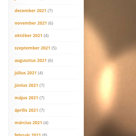
december 2021
(7)
november 2021
(6)
október 2021
(4)
szeptember 2021
(5)
augusztus 2021
(6)
július 2021
(4)
június 2021
(7)
május 2021
(7)
április 2021
(7)
március 2021
(4)
február 2021
(8)