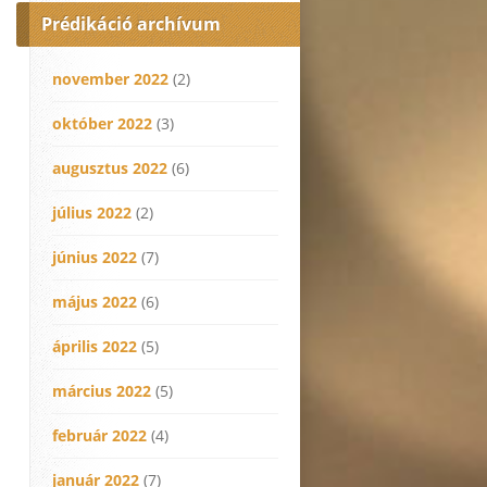
Prédikáció archívum
november 2022
(2)
október 2022
(3)
augusztus 2022
(6)
július 2022
(2)
június 2022
(7)
május 2022
(6)
április 2022
(5)
március 2022
(5)
február 2022
(4)
január 2022
(7)