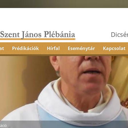
Dicsé
at
Prédikációk
Hírfal
Eseménytár
Kapcsolat
áció