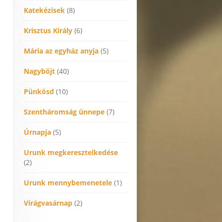
Katekézisek
(8)
Krisztus Király
(6)
Mária az egyház anyja
(5)
Nagybőjt
(40)
Pünkösd
(10)
Szentháromság ünnepe
(7)
Úrnapja
(5)
Urunk megkeresztelkedése
(2)
Urunk mennybemenetele
(1)
Virágvasárnap
(2)