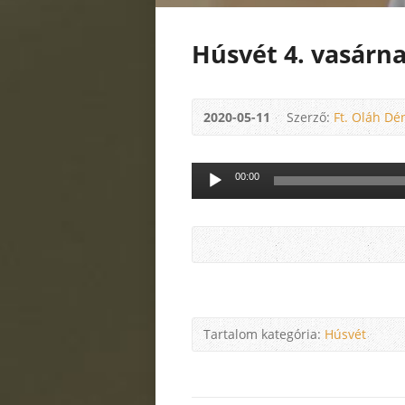
Húsvét 4. vasárn
2020-05-11
Szerző:
Ft. Oláh Dé
Audió
00:00
lejátszó
Tartalom kategória:
Húsvét