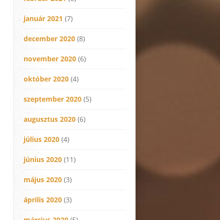
január 2021
(7)
december 2020
(8)
november 2020
(6)
október 2020
(4)
szeptember 2020
(5)
augusztus 2020
(6)
július 2020
(4)
június 2020
(11)
május 2020
(3)
április 2020
(3)
március 2020
(5)