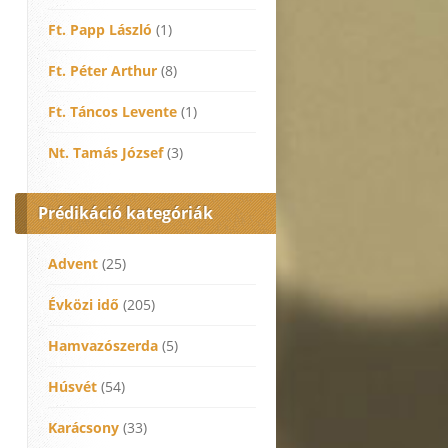
Ft. Papp László
(1)
Ft. Péter Arthur
(8)
Ft. Táncos Levente
(1)
Nt. Tamás József
(3)
Prédikáció kategóriák
Advent
(25)
Évközi idő
(205)
Hamvazószerda
(5)
Húsvét
(54)
Karácsony
(33)