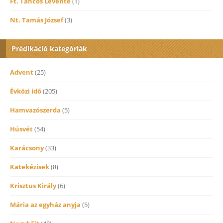
Ft. Táncos Levente
(1)
Nt. Tamás József
(3)
Prédikáció kategóriák
Advent
(25)
Évközi idő
(205)
Hamvazószerda
(5)
Húsvét
(54)
Karácsony
(33)
Katekézisek
(8)
Krisztus Király
(6)
Mária az egyház anyja
(5)