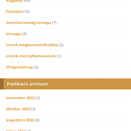
Nagybőjt
(40)
Pünkösd
(10)
Szentháromság ünnepe
(7)
Úrnapja
(5)
Urunk megkeresztelkedése
(2)
Urunk mennybemenetele
(1)
Virágvasárnap
(2)
Prédikáció archívum
november 2022
(2)
október 2022
(3)
augusztus 2022
(6)
július 2022
(2)