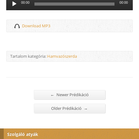
Audió
00:00
00:00
lejátszó
Download MP3
Tartalom kategória:
Hamvazószerda
←
Newer Prédikáció
→
Older Prédikáció
Szolgáló atyák