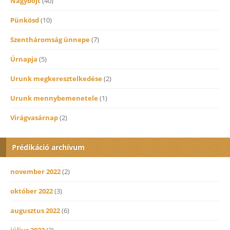
Nagybőjt
(40)
Pünkösd
(10)
Szentháromság ünnepe
(7)
Úrnapja
(5)
Urunk megkeresztelkedése
(2)
Urunk mennybemenetele
(1)
Virágvasárnap
(2)
Prédikáció archívum
november 2022
(2)
október 2022
(3)
augusztus 2022
(6)
július 2022
(2)