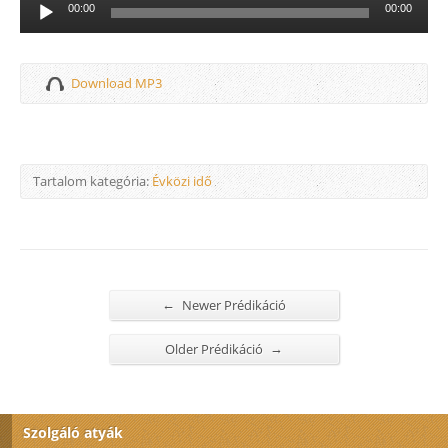
Audió
00:00
00:00
lejátszó
Download MP3
Tartalom kategória:
Évközi idő
←
Newer Prédikáció
→
Older Prédikáció
Szolgáló atyák