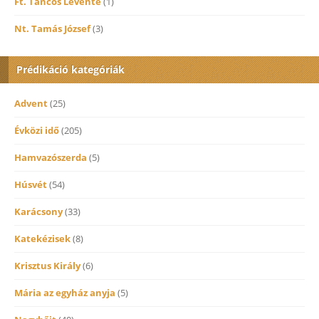
Ft. Táncos Levente
(1)
Nt. Tamás József
(3)
Prédikáció kategóriák
Advent
(25)
Évközi idő
(205)
Hamvazószerda
(5)
Húsvét
(54)
Karácsony
(33)
Katekézisek
(8)
Krisztus Király
(6)
Mária az egyház anyja
(5)