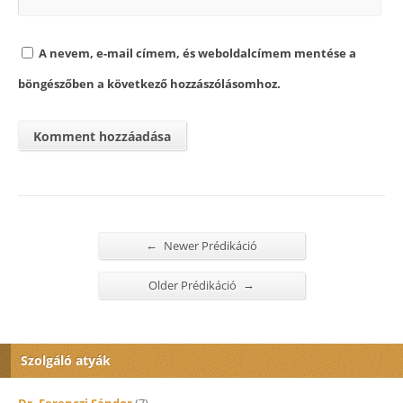
A nevem, e-mail címem, és weboldalcímem mentése a
böngészőben a következő hozzászólásomhoz.
←
Newer Prédikáció
→
Older Prédikáció
Szolgáló atyák
Dr. Ferenczi Sándor
(7)