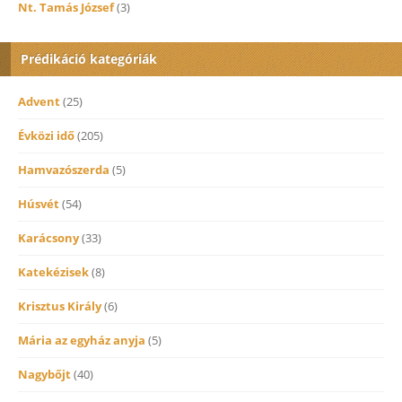
Nt. Tamás József
(3)
Prédikáció kategóriák
Advent
(25)
Évközi idő
(205)
Hamvazószerda
(5)
Húsvét
(54)
Karácsony
(33)
Katekézisek
(8)
Krisztus Király
(6)
Mária az egyház anyja
(5)
Nagybőjt
(40)