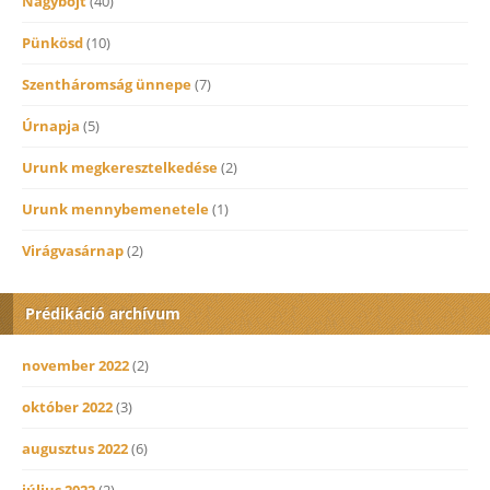
Nagybőjt
(40)
Pünkösd
(10)
Szentháromság ünnepe
(7)
Úrnapja
(5)
Urunk megkeresztelkedése
(2)
Urunk mennybemenetele
(1)
Virágvasárnap
(2)
Prédikáció archívum
november 2022
(2)
október 2022
(3)
augusztus 2022
(6)
július 2022
(2)