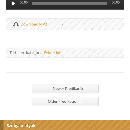
Audió
00:00
00:00
lejátszó
Download MP3
Tartalom kategória:
Évközi idő
←
Newer Prédikáció
→
Older Prédikáció
Szolgáló atyák