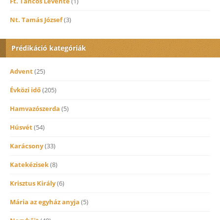
Ft. Táncos Levente
(1)
Nt. Tamás József
(3)
Prédikáció kategóriák
Advent
(25)
Évközi idő
(205)
Hamvazószerda
(5)
Húsvét
(54)
Karácsony
(33)
Katekézisek
(8)
Krisztus Király
(6)
Mária az egyház anyja
(5)