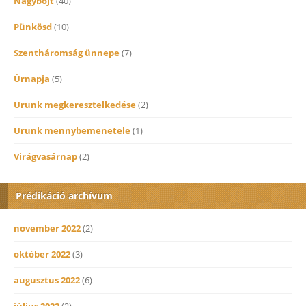
Nagybőjt
(40)
Pünkösd
(10)
Szentháromság ünnepe
(7)
Úrnapja
(5)
Urunk megkeresztelkedése
(2)
Urunk mennybemenetele
(1)
Virágvasárnap
(2)
Prédikáció archívum
november 2022
(2)
október 2022
(3)
augusztus 2022
(6)
július 2022
(2)