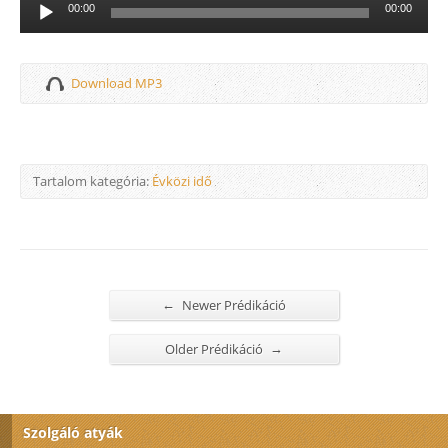
Audió
00:00
00:00
lejátszó
Download MP3
Tartalom kategória:
Évközi idő
←
Newer Prédikáció
→
Older Prédikáció
Szolgáló atyák