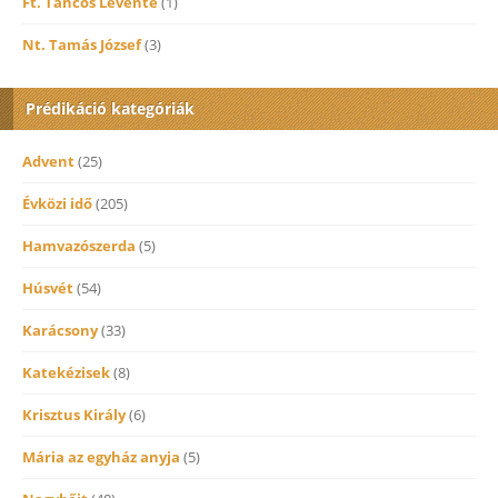
Ft. Táncos Levente
(1)
Nt. Tamás József
(3)
Prédikáció kategóriák
Advent
(25)
Évközi idő
(205)
Hamvazószerda
(5)
Húsvét
(54)
Karácsony
(33)
Katekézisek
(8)
Krisztus Király
(6)
Mária az egyház anyja
(5)