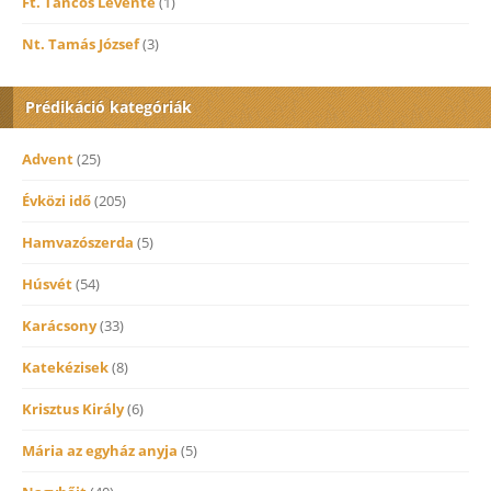
Ft. Táncos Levente
(1)
Nt. Tamás József
(3)
Prédikáció kategóriák
Advent
(25)
Évközi idő
(205)
Hamvazószerda
(5)
Húsvét
(54)
Karácsony
(33)
Katekézisek
(8)
Krisztus Király
(6)
Mária az egyház anyja
(5)