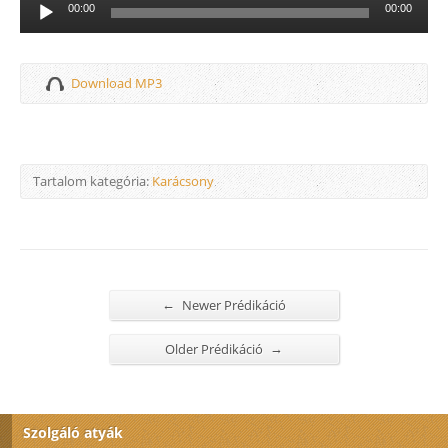
Audió
00:00
00:00
lejátszó
Download MP3
Tartalom kategória:
Karácsony
←
Newer Prédikáció
→
Older Prédikáció
Szolgáló atyák