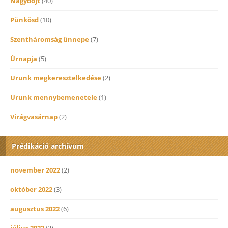
Nagybőjt
(40)
Pünkösd
(10)
Szentháromság ünnepe
(7)
Úrnapja
(5)
Urunk megkeresztelkedése
(2)
Urunk mennybemenetele
(1)
Virágvasárnap
(2)
Prédikáció archívum
november 2022
(2)
október 2022
(3)
augusztus 2022
(6)
július 2022
(2)