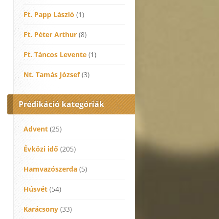
Ft. Papp László
(1)
Ft. Péter Arthur
(8)
Ft. Táncos Levente
(1)
Nt. Tamás József
(3)
Prédikáció kategóriák
Advent
(25)
Évközi idő
(205)
Hamvazószerda
(5)
Húsvét
(54)
Karácsony
(33)