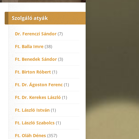
Szolgáló atyák
Dr. Ferenczi Sándor
(7)
Ft. Balla Imre
(38)
Ft. Benedek Sándor
(3)
Ft. Birton Róbert
(1)
Ft. Dr. Ágoston Ferenc
(1)
Ft. Dr. Kerekes László
(1)
Ft. László István
(1)
Ft. László Szabolcs
(1)
Ft. Oláh Dénes
(357)