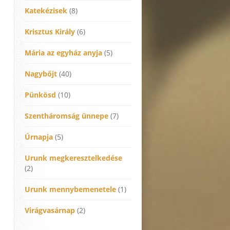
Katekézisek
(8)
Krisztus Király
(6)
Mária az egyház anyja
(5)
Nagybőjt
(40)
Pünkösd
(10)
Szentháromság ünnepe
(7)
Úrnapja
(5)
Urunk megkeresztelkedése
(2)
Urunk mennybemenetele
(1)
Virágvasárnap
(2)