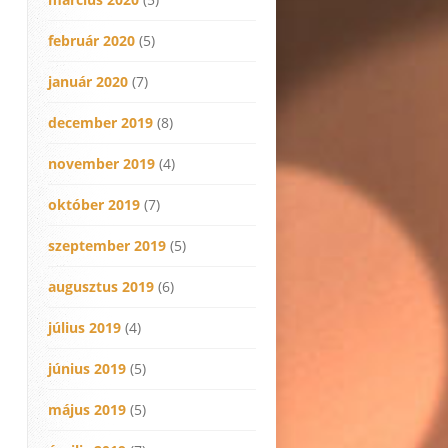
február 2020
(5)
január 2020
(7)
december 2019
(8)
november 2019
(4)
október 2019
(7)
szeptember 2019
(5)
augusztus 2019
(6)
július 2019
(4)
június 2019
(5)
május 2019
(5)