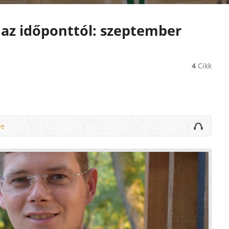
 az időponttól: szeptember
4
Cikk
re