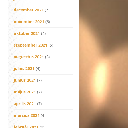
december 2021
(7)
november 2021
(6)
október 2021
(4)
szeptember 2021
(5)
augusztus 2021
(6)
július 2021
(4)
június 2021
(7)
május 2021
(7)
április 2021
(7)
március 2021
(4)
február 2021
(8)