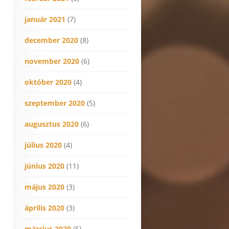
január 2021
(7)
december 2020
(8)
november 2020
(6)
október 2020
(4)
szeptember 2020
(5)
augusztus 2020
(6)
július 2020
(4)
június 2020
(11)
május 2020
(3)
április 2020
(3)
március 2020
(5)