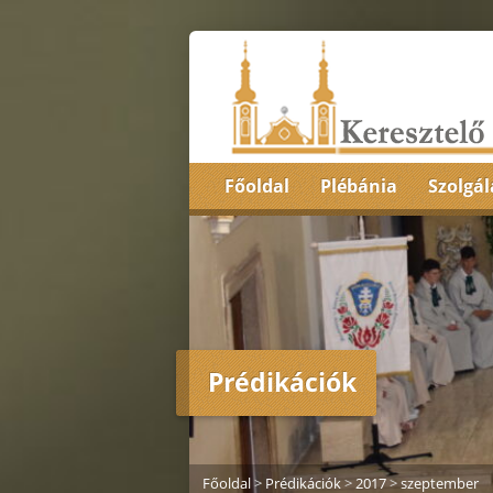
Főoldal
Plébánia
Szolgál
Prédikációk
Főoldal
>
Prédikációk
>
2017
>
szeptember