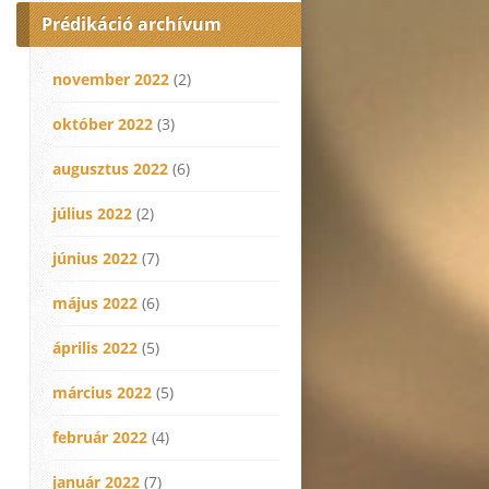
Prédikáció archívum
november 2022
(2)
október 2022
(3)
augusztus 2022
(6)
július 2022
(2)
június 2022
(7)
május 2022
(6)
április 2022
(5)
március 2022
(5)
február 2022
(4)
január 2022
(7)