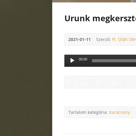
Urunk megkerszt
2021-01-11
Szerző:
Ft. Oláh Dé
Audió
00:00
lejátszó
Tartalom kategória:
Karácsony