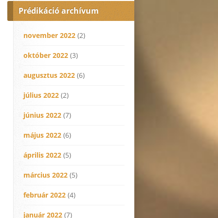
Prédikáció archívum
november 2022
(2)
október 2022
(3)
augusztus 2022
(6)
július 2022
(2)
június 2022
(7)
május 2022
(6)
április 2022
(5)
március 2022
(5)
február 2022
(4)
január 2022
(7)