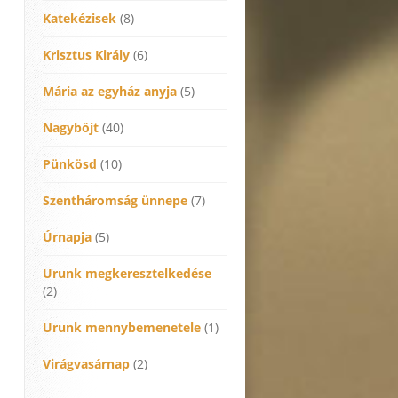
Katekézisek
(8)
Krisztus Király
(6)
Mária az egyház anyja
(5)
Nagybőjt
(40)
Pünkösd
(10)
Szentháromság ünnepe
(7)
Úrnapja
(5)
Urunk megkeresztelkedése
(2)
Urunk mennybemenetele
(1)
Virágvasárnap
(2)