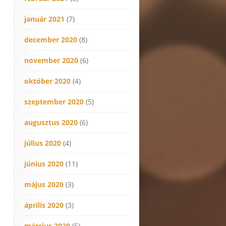
január 2021
(7)
december 2020
(8)
november 2020
(6)
október 2020
(4)
szeptember 2020
(5)
augusztus 2020
(6)
július 2020
(4)
június 2020
(11)
május 2020
(3)
április 2020
(3)
március 2020
(5)