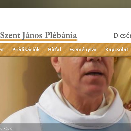
Dicsé
at
Prédikációk
Hírfal
Eseménytár
Kapcsolat
dikáció