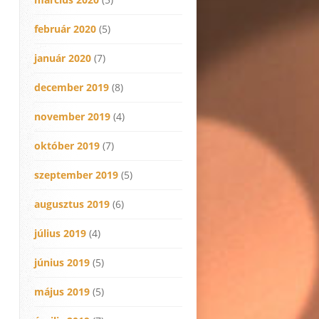
február 2020
(5)
január 2020
(7)
december 2019
(8)
november 2019
(4)
október 2019
(7)
szeptember 2019
(5)
augusztus 2019
(6)
július 2019
(4)
június 2019
(5)
május 2019
(5)