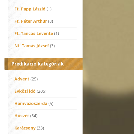
Ft. Papp László
(1)
Ft. Péter Arthur
(8)
Ft. Táncos Levente
(1)
Nt. Tamás József
(3)
Prédikáció kategóriák
Advent
(25)
Évközi idő
(205)
Hamvazószerda
(5)
Húsvét
(54)
Karácsony
(33)