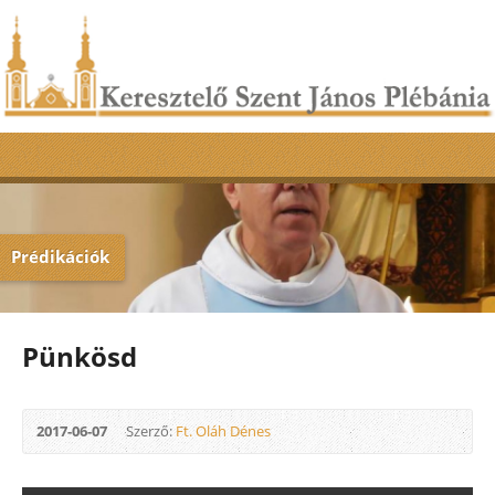
Prédikációk
Pünkösd
2017-06-07
Szerző:
Ft. Oláh Dénes