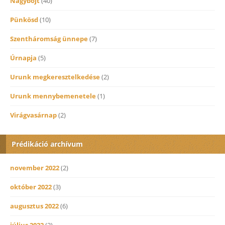
Nagybőjt
(40)
Pünkösd
(10)
Szentháromság ünnepe
(7)
Úrnapja
(5)
Urunk megkeresztelkedése
(2)
Urunk mennybemenetele
(1)
Virágvasárnap
(2)
Prédikáció archívum
november 2022
(2)
október 2022
(3)
augusztus 2022
(6)
július 2022
(2)