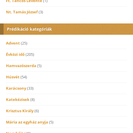
Ft. Táncos Levente
(1)
Nt. Tamás József
(3)
Prédikáció kategóriák
Advent
(25)
Évközi idő
(205)
Hamvazószerda
(5)
Húsvét
(54)
Karácsony
(33)
Katekézisek
(8)
Krisztus Király
(6)
Mária az egyház anyja
(5)