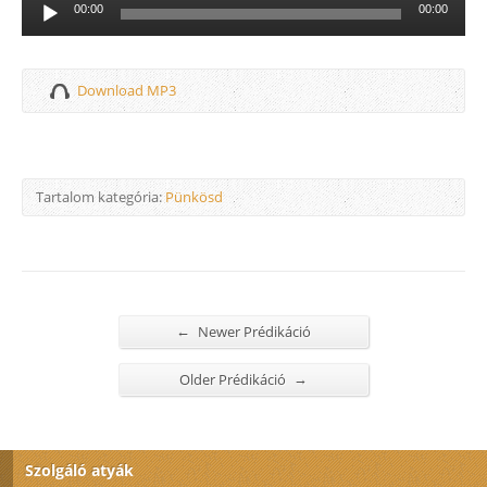
Audió
00:00
00:00
lejátszó
Download MP3
Tartalom kategória:
Pünkösd
←
Newer Prédikáció
→
Older Prédikáció
Szolgáló atyák