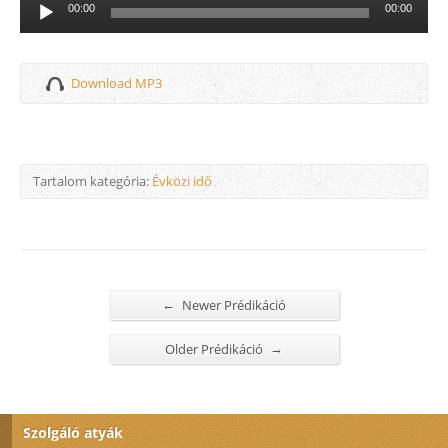
Audió
00:00
00:00
lejátszó
Download MP3
Tartalom kategória:
Évközi idő
←
Newer Prédikáció
→
Older Prédikáció
Szolgáló atyák