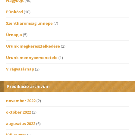
Nagybőjt
(40)
Pünkösd
(10)
Szentháromság ünnepe
(7)
Úrnapja
(5)
Urunk megkeresztelkedése
(2)
Urunk mennybemenetele
(1)
Virágvasárnap
(2)
Prédikáció archívum
november 2022
(2)
október 2022
(3)
augusztus 2022
(6)
július 2022
(2)