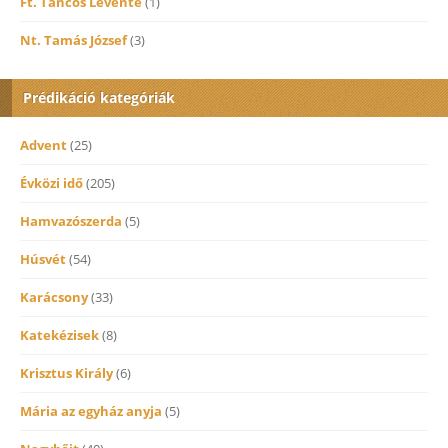
Ft. Táncos Levente
(1)
Nt. Tamás József
(3)
Prédikáció kategóriák
Advent
(25)
Évközi idő
(205)
Hamvazószerda
(5)
Húsvét
(54)
Karácsony
(33)
Katekézisek
(8)
Krisztus Király
(6)
Mária az egyház anyja
(5)