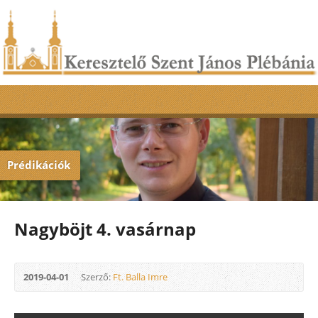
Prédikációk
Nagyböjt 4. vasárnap
2019-04-01
Szerző:
Ft. Balla Imre