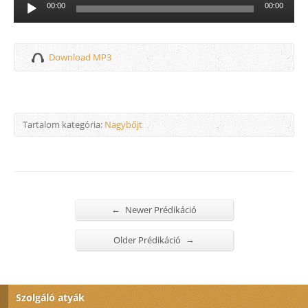
Audió
00:00
00:00
lejátszó
Download MP3
Tartalom kategória:
Nagybőjt
←
Newer Prédikáció
→
Older Prédikáció
Szolgáló atyák