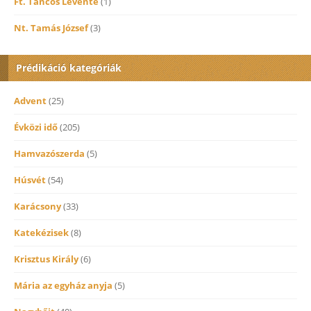
Ft. Táncos Levente
(1)
Nt. Tamás József
(3)
Prédikáció kategóriák
Advent
(25)
Évközi idő
(205)
Hamvazószerda
(5)
Húsvét
(54)
Karácsony
(33)
Katekézisek
(8)
Krisztus Király
(6)
Mária az egyház anyja
(5)