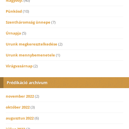
Nagybőjt
(40)
Pünkösd
(10)
Szentháromság ünnepe
(7)
Úrnapja
(5)
Urunk megkeresztelkedése
(2)
Urunk mennybemenetele
(1)
Virágvasárnap
(2)
Prédikáció archívum
november 2022
(2)
október 2022
(3)
augusztus 2022
(6)
július 2022
(2)