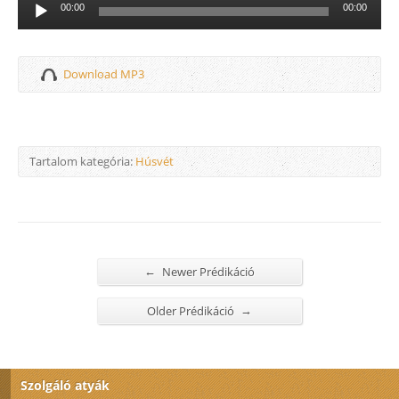
Audió
00:00
00:00
lejátszó
Download MP3
Tartalom kategória:
Húsvét
←
Newer Prédikáció
→
Older Prédikáció
Szolgáló atyák