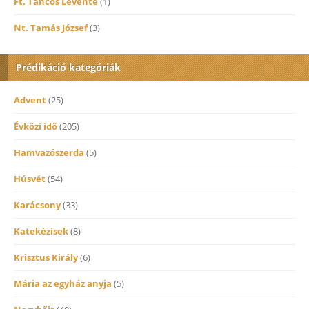
Ft. Táncos Levente
(1)
Nt. Tamás József
(3)
Prédikáció kategóriák
Advent
(25)
Évközi idő
(205)
Hamvazószerda
(5)
Húsvét
(54)
Karácsony
(33)
Katekézisek
(8)
Krisztus Király
(6)
Mária az egyház anyja
(5)