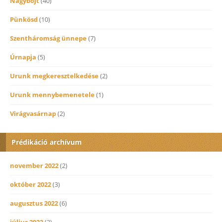
Nagybőjt
(40)
Pünkösd
(10)
Szentháromság ünnepe
(7)
Úrnapja
(5)
Urunk megkeresztelkedése
(2)
Urunk mennybemenetele
(1)
Virágvasárnap
(2)
Prédikáció archívum
november 2022
(2)
október 2022
(3)
augusztus 2022
(6)
július 2022
(2)