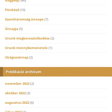
Nagybőjt
(40)
Pünkösd
(10)
Szentháromság ünnepe
(7)
Úrnapja
(5)
Urunk megkeresztelkedése
(2)
Urunk mennybemenetele
(1)
Virágvasárnap
(2)
Prédikáció archívum
november 2022
(2)
október 2022
(3)
augusztus 2022
(6)
július 2022
(2)