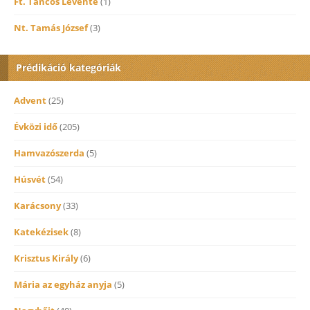
Ft. Táncos Levente
(1)
Nt. Tamás József
(3)
Prédikáció kategóriák
Advent
(25)
Évközi idő
(205)
Hamvazószerda
(5)
Húsvét
(54)
Karácsony
(33)
Katekézisek
(8)
Krisztus Király
(6)
Mária az egyház anyja
(5)