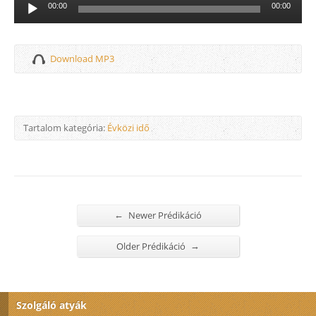
Audió
00:00
00:00
lejátszó
Download MP3
Tartalom kategória:
Évközi idő
←
Newer Prédikáció
→
Older Prédikáció
Szolgáló atyák