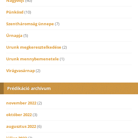
Nagybőjt
(40)
Pünkösd
(10)
Szentháromság ünnepe
(7)
Úrnapja
(5)
Urunk megkeresztelkedése
(2)
Urunk mennybemenetele
(1)
Virágvasárnap
(2)
Prédikáció archívum
november 2022
(2)
október 2022
(3)
augusztus 2022
(6)
július 2022
(2)