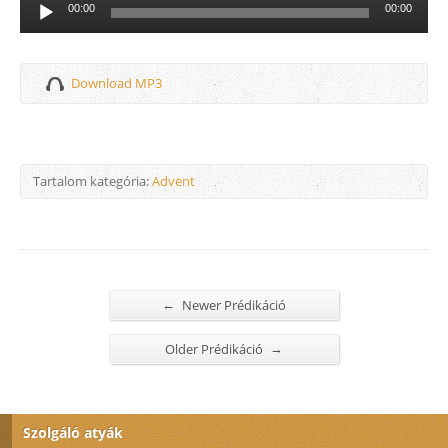
Audió
00:00
00:00
lejátszó
Download MP3
Tartalom kategória:
Advent
←
Newer Prédikáció
→
Older Prédikáció
Szolgáló atyák