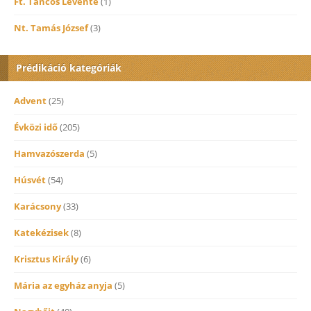
Ft. Táncos Levente
(1)
Nt. Tamás József
(3)
Prédikáció kategóriák
Advent
(25)
Évközi idő
(205)
Hamvazószerda
(5)
Húsvét
(54)
Karácsony
(33)
Katekézisek
(8)
Krisztus Király
(6)
Mária az egyház anyja
(5)