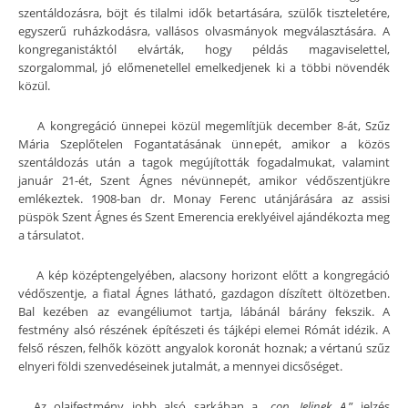
szentáldozásra, böjt és tilalmi idők betartására, szülők tiszteletére,
egyszerű ruházkodásra, vallásos olvasmányok megválasztására. A
kongreganistáktól elvárták, hogy példás magaviselettel,
szorgalommal, jó előmenetellel emelkedjenek ki a többi növendék
közül.
A kongregáció ünnepei közül megemlítjük december 8-át, Szűz
Mária Szeplőtelen Fogantatásának ünnepét, amikor a közös
szentáldozás után a tagok megújították fogadalmukat, valamint
január 21-ét, Szent Ágnes névünnepét, amikor védőszentjükre
emlékeztek. 1908-ban dr. Monay Ferenc utánjárására az assisi
püspök Szent Ágnes és Szent Emerencia ereklyéivel ajándékozta meg
a társulatot.
A kép középtengelyében, alacsony horizont előtt a kongregáció
védőszentje, a fiatal Ágnes látható, gazdagon díszített öltözetben.
Bal kezében az evangéliumot tartja, lábánál bárány fekszik. A
festmény alsó részének építészeti és tájképi elemei Rómát idézik. A
felső részen, felhők között angyalok koronát hoznak; a vértanú szűz
elnyeri földi szenvedéseinek jutalmát, a mennyei dicsőséget.
Az olajfestmény jobb alsó sarkában a „
cop. Jelinek A.
” jelzés