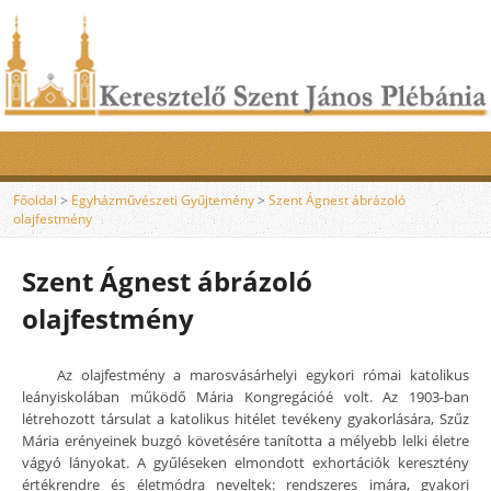
Főoldal
>
Egyházművészeti Gyűjtemény
>
Szent Ágnest ábrázoló
olajfestmény
Szent Ágnest ábrázoló
olajfestmény
Az olajfestmény a marosvásárhelyi egykori római katolikus
leányiskolában működő Mária Kongregációé volt. Az 1903-ban
létrehozott társulat a katolikus hitélet tevékeny gyakorlására, Szűz
Mária erényeinek buzgó követésére tanította a mélyebb lelki életre
vágyó lányokat. A gyűléseken elmondott exhortációk keresztény
értékrendre és életmódra neveltek: rendszeres imára, gyakori