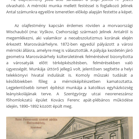
olvasható. A mérnöki munka mellett festéssel is foglalkozó Jelinek
Antal számunkra egyelőre ismeretlen előkép alapján festette a képet.
Az olajfestmény kapcsán érdemes röviden a morvaországi
Wischauból (ma: Vyškov, Csehország) származó Jelinek Antalról is
megemlékezni, aki valamikor a neoabszolutizmus korának elején
érkezett Marosvásárhelyre. 1872-ben egyedül pályázott a városi
mérnöki állásra, amelyre meg is választották. A pályája kezdetén járó
geometra Marosvásárhely külterületének felmérésével bizonyította
a városatyák előtt térképkészítésben, felmérésekben való
ügyességét. Munkája úttörő jellegű volt, jelentősen segítette a helyi
telekkönyvi hivatal indulását is. Komoly műszaki tudását a
későbbiekben főleg a mérnöképítészetben kamatoztatta.
Legjelentősebb ismert építészi munkája a katolikus egyházközség
leányiskolájának terve. A Szentgyörgy utcai neoreneszánsz
főhomlokzatú épület Kovács Ferenc apát-plébános működése
idején, 1890–1892 között épült meg.