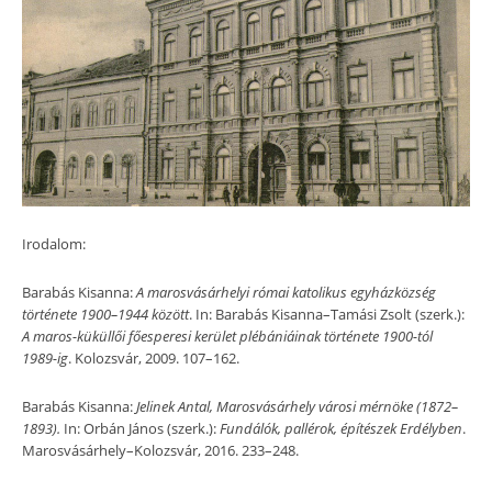
Irodalom:
Barabás Kisanna:
A marosvásárhelyi római katolikus egyházközség
története 1900–1944 között
. In: Barabás Kisanna–Tamási Zsolt (szerk.):
A maros-küküllői főesperesi kerület plébániáinak története 1900-tól
1989-ig
. Kolozsvár, 2009. 107–162.
Barabás Kisanna:
Jelinek Antal, Marosvásárhely városi mérnöke (1872
–
1893).
In: Orbán János (szerk.):
Fundálók, pallérok, építészek Erdélyben
.
Marosvásárhely–Kolozsvár, 2016. 233–248.