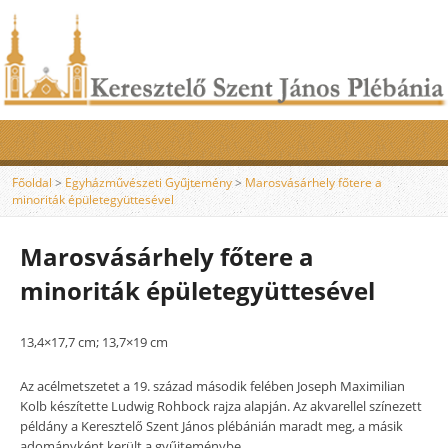
Főoldal
>
Egyházművészeti Gyűjtemény
>
Marosvásárhely főtere a
minoriták épületegyüttesével
Marosvásárhely főtere a
minoriták épületegyüttesével
13,4×17,7 cm; 13,7×19 cm
Az acélmetszetet a 19. század második felében Joseph Maximilian
Kolb készítette Ludwig Rohbock rajza alapján. Az akvarellel színezett
példány a Keresztelő Szent János plébánián maradt meg, a másik
adományként került a gyűjteménybe.