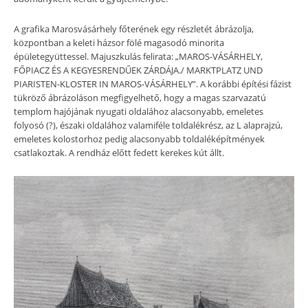
A grafika Marosvásárhely főterének egy részletét ábrázolja,
központban a keleti házsor fölé magasodó minorita
épületegyüttessel. Majuszkulás felirata: „MAROS-VÁSÁRHELY,
FŐPIACZ ÉS A KEGYESRENDŰEK ZÁRDÁJA./ MARKTPLATZ UND
PIARISTEN-KLOSTER IN MAROS-VÁSÁRHELY”. A korábbi építési fázist
tükröző ábrázoláson megfigyelhető, hogy a magas szarvazatú
templom hajójának nyugati oldalához alacsonyabb, emeletes
folyosó (?), északi oldalához valamiféle toldalékrész, az L alaprajzú,
emeletes kolostorhoz pedig alacsonyabb toldaléképítmények
csatlakoztak. A rendház előtt fedett kerekes kút állt.