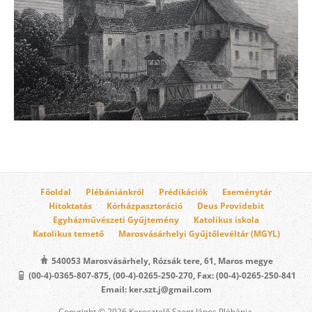
Főoldal
Plébániánkról
Prédikációk
Eseménytár
Hitoktatás
Kórházpasztoráció
Deus Providebit
Egyházművészeti Gyűjtemény
Katolikus iskola
Katolikus temető
Marosvásárhelyi Gyűjtőlevéltár (MGYL)
540053 Marosvásárhely, Rózsák tere, 61, Maros megye
(00-4)-0365-807-875, (00-4)-0265-250-270, Fax: (00-4)-0265-250-841
Email: ker.szt.j@gmail.com
Copyright © 2026 Keresztelő Szent János Plébánia.