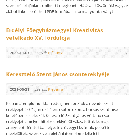
szeretné felajánlani, online itt megteheti. Hálásan köszönjük! Vagy az
alábbi linken letöltheti PDF formában a formanyomtatványt!
Erdélyi Főegyházmegyei Kreativitás
vetélkedő XV. fordulója
2022-11-07
Szerző:
Plébánia
Keresztelő Szent János csontereklyéje
2021-06-21
Szerző:
Plébánia
Plébániatemplomunkban eddig nem őriztük a névadó szent
ereklyéjét. 2021. június 24-én, csütörtökön, a búcsús szentmise
keretében leleplezzük Keresztelő Szent János Vértanú csont
ereklyéjét, amelyet hiteles ereklyéből választottak le, majd
aranyozott fémtokba helyeztek, üveggel lezártak, pecséttel
megjelöltek. Az ereklye a plébániatemplom délkeleti