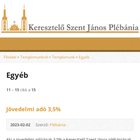
Főoldal
>
Templomunkról
>
Templomunk
>
Egyéb
Egyéb
11
–
15
cikk a
15
Jövedelmi adó 3,5%
2023-02-02
Szerző:
Plébánia
Aki a jövedelmi adójának 3,5% a Keresztelő Szent János plébániának