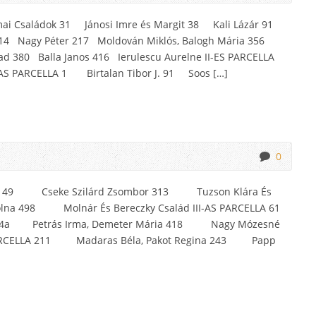
ai Családok 31 Jánosi Imre és Margit 38 Kali Lázár 91
214 Nagy Péter 217 Moldován Miklós, Balogh Mária 356
ad 380 Balla Janos 416 Ierulescu Aurelne II-ES PARCELLA
II-AS PARCELLA 1 Birtalan Tibor J. 91 Soos […]
0
ly 149 Cseke Szilárd Zsombor 313 Tuzson Klára És
na 498 Molnár És Bereczky Család III-AS PARCELLA 61
 224a Petrás Irma, Demeter Mária 418 Nagy Mózesné
RCELLA 211 Madaras Béla, Pakot Regina 243 Papp