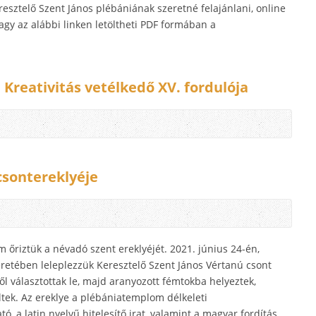
resztelő Szent János plébániának szeretné felajánlani, online
agy az alábbi linken letöltheti PDF formában a
Kreativitás vetélkedő XV. fordulója
csontereklyéje
riztük a névadó szent ereklyéjét. 2021. június 24-én,
retében leleplezzük Keresztelő Szent János Vértanú csont
ből választottak le, majd aranyozott fémtokba helyeztek,
ltek. Az ereklye a plébániatemplom délkeleti
ó, a latin nyelvű hitelesítő irat, valamint a magyar fordítás