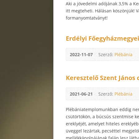
Aki a jövedelmi adójának 3,5% a Ke
itt megteheti. Hálásan köszönjük! V
formanyomtatványt!
Erdélyi Főegyházmegyei 
2022-11-07
Szerző:
Plébánia
Keresztelő Szent János 
2021-06-21
Szerző:
Plébánia
Plébániatemplomunkban eddig nem ő
csütörtökön, a búcsús szentmise ke
ereklyéjét, amelyet hiteles ereklyé
üveggel lezártak, pecséttel megjelö
mellékkápolnájának falán lesz láthat