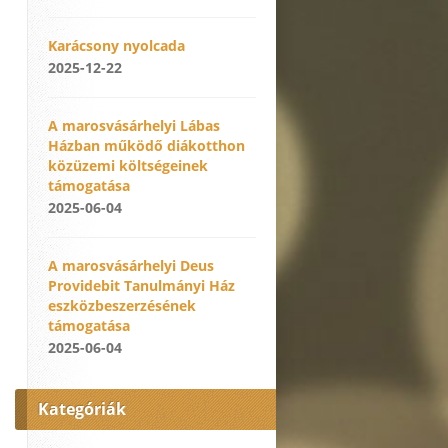
Karácsony nyolcada
2025-12-22
A marosvásárhelyi Lábas
Házban működő diákotthon
közüzemi költségeinek
támogatása
2025-06-04
A marosvásárhelyi Deus
Providebit Tanulmányi Ház
eszközbeszerzésének
támogatása
2025-06-04
Kategóriák