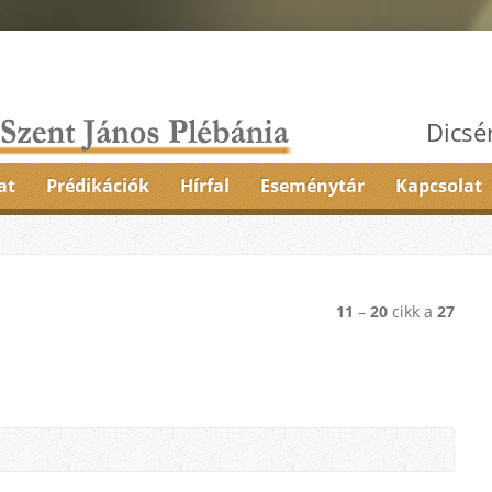
Dicsé
at
Prédikációk
Hírfal
Eseménytár
Kapcsolat
11
–
20
cikk a
27