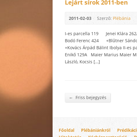
Lejárt sírok 2011-ben
2011-02-03
Szerző:
Plébánia
I-es parcella 119 Jenei Klára 2
Bodó Ferenc 424 +Blűtner Sán
+Kovács Árpád Bálint Ibolya II-es
Enikő 129A Maier Marius Maier M
László, Kocsis […]
←
Friss bejegyzés
Főoldal
Plébániánkról
Prédikác