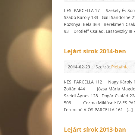
I-ES PARCELLA 17 Székely És Som
Szabó Károly 183 Gáll Sándorné 
Rozsnyai Bela 364 Berekmeri Csal
93 Drotleff Csalad, Lassovszky I
Lejárt sírok 2014-ben
2014-02-23
Szerző:
Plébánia
I-ES PARCELLA 112 +Nagy Káro
Zoltán 444 Józsa Mária Magdol
Szeidl Ágnes 128 Dogár Család
503 Cozma Miklósné IV-ES PA
Ferencné V-ÖS PARCELLA 161 […]
Lejárt sírok 2013-ban