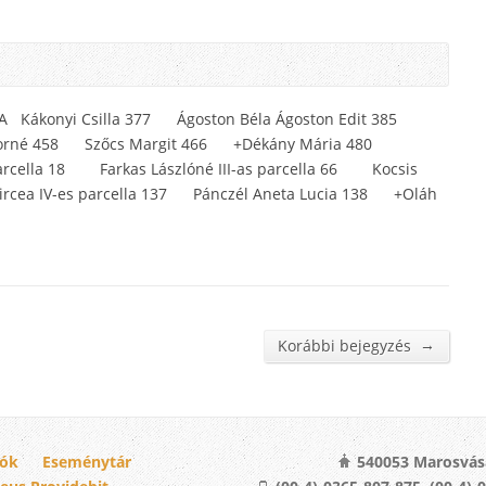
62A Kákonyi Csilla 377 Ágoston Béla Ágoston Edit 385
dorné 458 Szőcs Margit 466 +Dékány Mária 480
 parcella 18 Farkas Lászlóné III-as parcella 66 Kocsis
ircea IV-es parcella 137 Pánczél Aneta Lucia 138 +Oláh
→
Korábbi bejegyzés
iók
Eseménytár
540053 Marosvásá