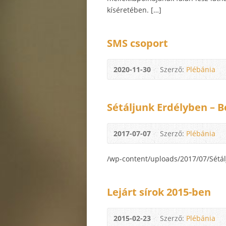
kíséretében. […]
SMS csoport
2020-11-30
Szerző:
Plébánia
Sétáljunk Erdélyben – 
2017-07-07
Szerző:
Plébánia
/wp-content/uploads/2017/07/Sétál
Lejárt sírok 2015-ben
2015-02-23
Szerző:
Plébánia