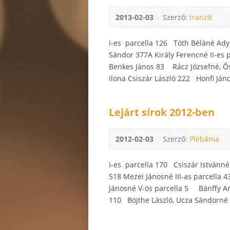
2013-02-03
Szerző:
tranzit
I-es parcella 126 Tóth Béláné Ad
Sándor 377A Király Ferencné II-es
Benkes János 83 Rácz Józsefné, Ős
Ilona Csiszár László 222 Honfi Já
Lejárt sírok 2012-ben
2012-02-03
Szerző:
Plébánia
I-es parcella 170 Csiszár Istvánn
518 Mezei Jánosné III-as parcella
Jánosné V-ös parcella 5 Bánffy A
110 Böjthe László, Ucza Sándorné