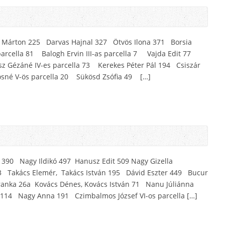
y Márton 225 Darvas Hajnal 327 Ötvös Ilona 371 Borsia
 parcella 81 Balogh Ervin III-as parcella 7 Vajda Edit 77
z Gézáné IV-es parcella 73 Kerekes Péter Pál 194 Csiszár
nosné V-ös parcella 20 Sükösd Zsófia 49 […]
é 390 Nagy Ildikó 497 Hanusz Edit 509 Nagy Gizella
 43 Takács Elemér, Takács István 195 Dávid Eszter 449 Bucur
ranka 26a Kovács Dénes, Kovács István 71 Nanu Júliánna
 114 Nagy Anna 191 Czimbalmos József VI-os parcella […]