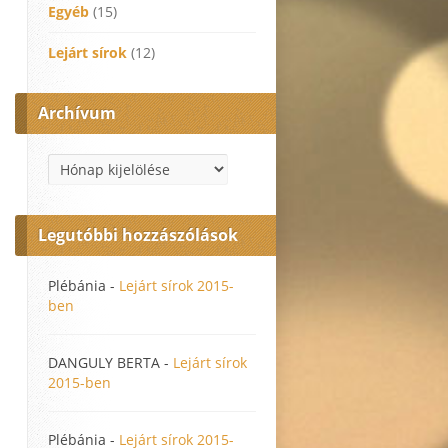
Egyéb
(15)
Lejárt sírok
(12)
Archívum
Archívum
Legutóbbi hozzászólások
Plébánia
-
Lejárt sírok 2015-
ben
DANGULY BERTA
-
Lejárt sírok
2015-ben
Plébánia
-
Lejárt sírok 2015-