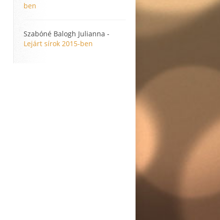
ben
Szabóné Balogh Julianna
-
Lejárt sírok 2015-ben