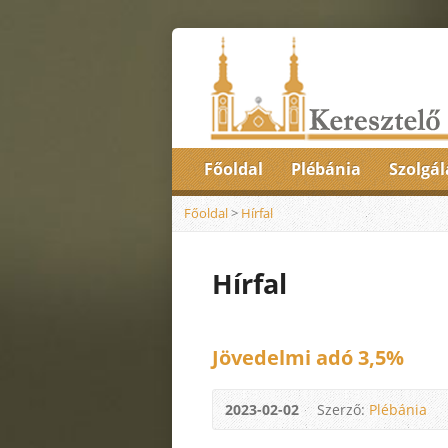
Főoldal
Plébánia
Szolgál
Főoldal
>
Hírfal
Hírfal
Jövedelmi adó 3,5%
2023-02-02
Szerző:
Plébánia